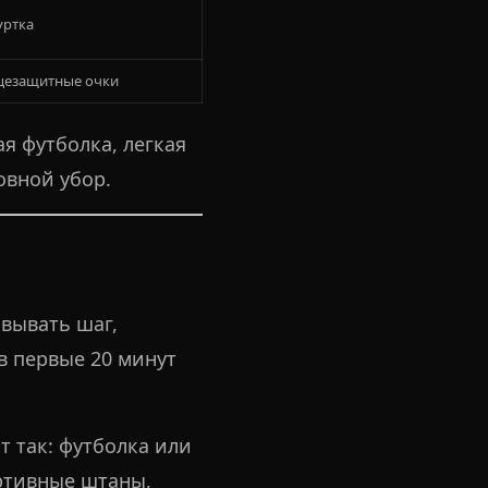
уртка
нцезащитные очки
ая футболка, легкая
овной убор.
овывать шаг,
в первые 20 минут
 так: футболка или
ртивные штаны,