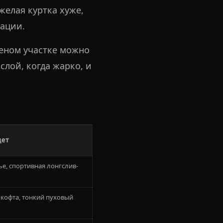
желая куртка хуже,
уации.
реном участке можно
слой, когда жарко, и
дет
е, спортивная лонгслив-
 кофта, тонкий пуховый