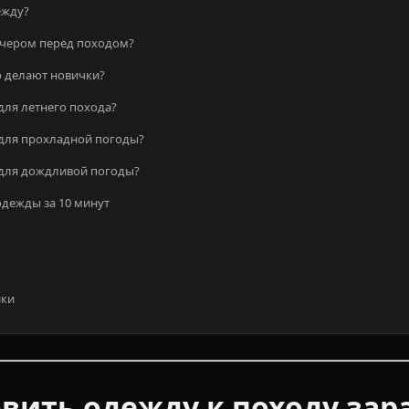
ежду?
ечером перед походом?
о делают новички?
для летнего похода?
 для прохладной погоды?
 для дождливой погоды?
дежды за 10 минут
ики
вить одежду к походу зар