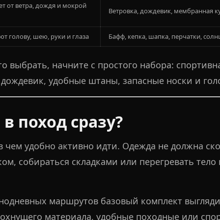
т от ветра, дождя и мокрой
Ветровка, дождевик, мембранная к
т голову, шею, руки и глаза
Бафф, кепка, шапка, перчатки, сол
что выбрать, начните с простого набора: спортивн
 дождевик, удобные штаны, запасные носки и гол
 в поход сразу?
 в чем удобно активно идти. Одежда не должна ск
ом, собираться складками или перегревать тело 
нодневных маршрутов базовый комплект выглядит
сохнущего материала, удобные походные или спо