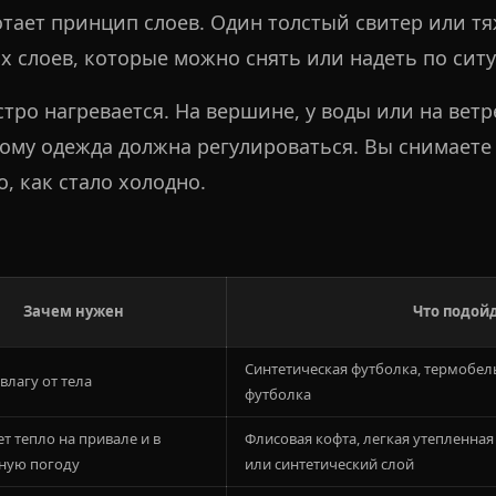
тает принцип слоев. Один толстый свитер или тя
х слоев, которые можно снять или надеть по сит
тро нагревается. На вершине, у воды или на вет
ому одежда должна регулироваться. Вы снимаете 
о, как стало холодно.
Зачем нужен
Что подой
Синтетическая футболка, термобель
влагу от тела
футболка
т тепло на привале и в
Флисовая кофта, легкая утепленная
ную погоду
или синтетический слой