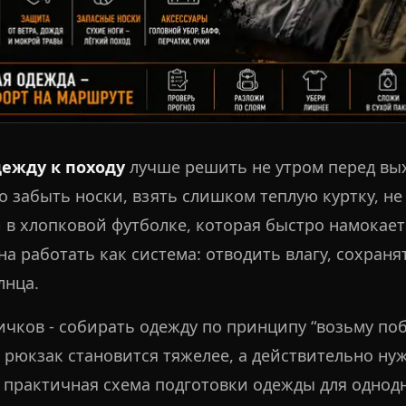
дежду к походу
лучше решить не утром перед вых
о забыть носки, взять слишком теплую куртку, н
в хлопковой футболке, которая быстро намокает 
а работать как система: отводить влагу, сохран
лнца.
чков - собирать одежду по принципу “возьму по
е рюкзак становится тяжелее, а действительно н
 - практичная схема подготовки одежды для однод