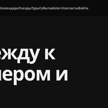
Календарь
Походы
Туры
События
Блог
Контакты
Войти
▾
▾
ежду к
чером и