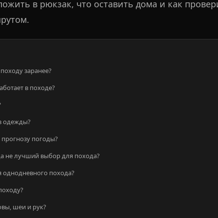
оложить в рюкзак, что оставить дома и как прове
рутом.
 походу заранее?
ботает в походе?
?
з одежды?
 прогнозу погоды?
а не лучший выбор для похода?
я однодневного похода?
 походу?
вы, шеи и рук?