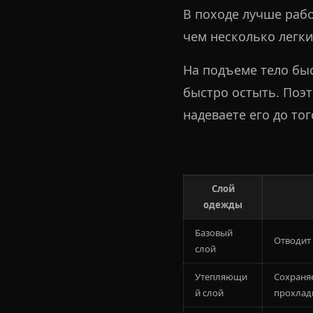
В походе лучше рабо
чем несколько легки
На подъеме тело быс
быстро остыть. Поэт
надеваете его до тог
Слой
одежды
Базовый
Отводит 
слой
Утепляющи
Сохраняе
й слой
прохлад