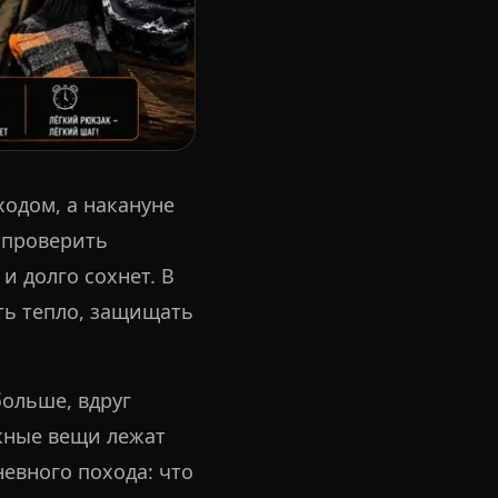
одом, а накануне
е проверить
и долго сохнет. В
ять тепло, защищать
больше, вдруг
ужные вещи лежат
невного похода: что