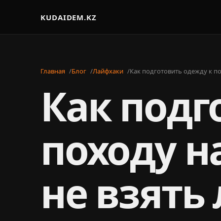
KUDAIDEM.KZ
Главная
Блог
Лайфхаки
Как подготовить одежду к п
Как подг
походу н
не взять