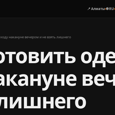
📍 Алматы
🌐 RU
▾
оходу накануне вечером и не взять лишнего
отовить од
акануне ве
 лишнего